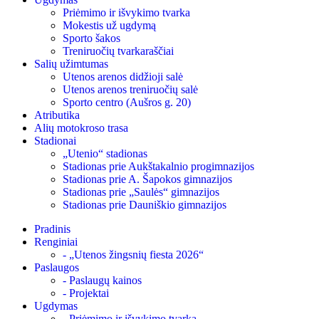
Priėmimo ir išvykimo tvarka
Mokestis už ugdymą
Sporto šakos
Treniruočių tvarkaraščiai
Salių užimtumas
Utenos arenos didžioji salė
Utenos arenos treniruočių salė
Sporto centro (Aušros g. 20)
Atributika
Alių motokroso trasa
Stadionai
„Utenio“ stadionas
Stadionas prie Aukštakalnio progimnazijos
Stadionas prie A. Šapokos gimnazijos
Stadionas prie „Saulės“ gimnazijos
Stadionas prie Dauniškio gimnazijos
Pradinis
Renginiai
- „Utenos žingsnių fiesta 2026“
Paslaugos
- Paslaugų kainos
- Projektai
Ugdymas
- Priėmimo ir išvykimo tvarka