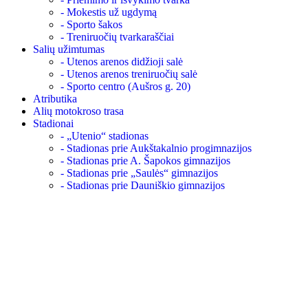
- Mokestis už ugdymą
- Sporto šakos
- Treniruočių tvarkaraščiai
Salių užimtumas
- Utenos arenos didžioji salė
- Utenos arenos treniruočių salė
- Sporto centro (Aušros g. 20)
Atributika
Alių motokroso trasa
Stadionai
- „Utenio“ stadionas
- Stadionas prie Aukštakalnio progimnazijos
- Stadionas prie A. Šapokos gimnazijos
- Stadionas prie „Saulės“ gimnazijos
- Stadionas prie Dauniškio gimnazijos