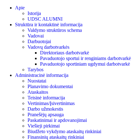
Skip
Apie
to
Istorija
content
UDSC ALUMNI
Struktūra ir kontaktinė informacija
Valdymo struktūros schema
Vadovai
Darbuotojai
Vadovų darbotvarkės
Direktoriaus darbotvarkė
Pavaduotojo sportui ir renginiams darbotvarkė
Pavaduotojo sportiniam ugdymui darbotvarkė
Tarybos
Administracinė informacija
Nuostatai
Planavimo dokumentai
Ataskaitos
Teisinė informacija
Vertinimas/Įsivertinimas
Darbo užmokestis
Pranešėjų apsauga
Paskatinimai ir apdovanojimai
Viešieji pirkimai
Biudžeto vykdymo ataskaitų rinkiniai
Finansinių ataskaitų rinkiniai