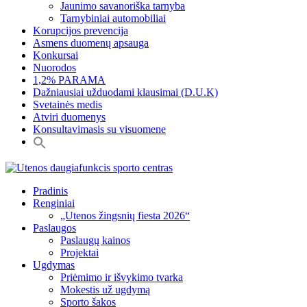
Jaunimo savanoriška tarnyba
Tarnybiniai automobiliai
Korupcijos prevencija
Asmens duomenų apsauga
Konkursai
Nuorodos
1,2% PARAMA
Dažniausiai užduodami klausimai (D.U.K)
Svetainės medis
Atviri duomenys
Konsultavimasis su visuomene
Pradinis
Renginiai
„Utenos žingsnių fiesta 2026“
Paslaugos
Paslaugų kainos
Projektai
Ugdymas
Priėmimo ir išvykimo tvarka
Mokestis už ugdymą
Sporto šakos