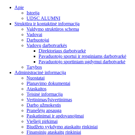
Skip
Apie
to
Istorija
content
UDSC ALUMNI
Struktūra ir kontaktinė informacija
Valdymo struktūros schema
Vadovai
Darbuotojai
Vadovų darbotvarkės
Direktoriaus darbotvarkė
Pavaduotojo sportui ir renginiams darbotvarkė
Pavaduotojo sportiniam ugdymui darbotvarkė
Tarybos
Administracinė informacija
Nuostatai
Planavimo dokumentai
Ataskaitos
Teisinė informacija
Vertinimas/Įsivertinimas
Darbo užmokestis
Pranešėjų apsauga
Paskatinimai ir apdovanojimai
Viešieji pirkimai
Biudžeto vykdymo ataskaitų rinkiniai
Finansinių ataskaitų rinkiniai