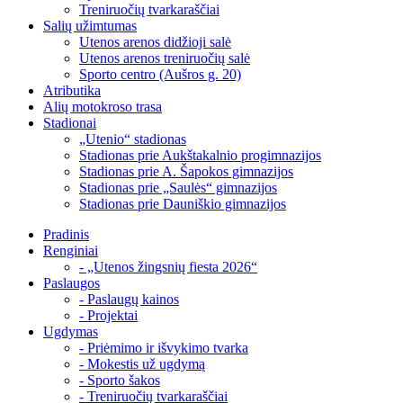
Treniruočių tvarkaraščiai
Salių užimtumas
Utenos arenos didžioji salė
Utenos arenos treniruočių salė
Sporto centro (Aušros g. 20)
Atributika
Alių motokroso trasa
Stadionai
„Utenio“ stadionas
Stadionas prie Aukštakalnio progimnazijos
Stadionas prie A. Šapokos gimnazijos
Stadionas prie „Saulės“ gimnazijos
Stadionas prie Dauniškio gimnazijos
Pradinis
Renginiai
- „Utenos žingsnių fiesta 2026“
Paslaugos
- Paslaugų kainos
- Projektai
Ugdymas
- Priėmimo ir išvykimo tvarka
- Mokestis už ugdymą
- Sporto šakos
- Treniruočių tvarkaraščiai