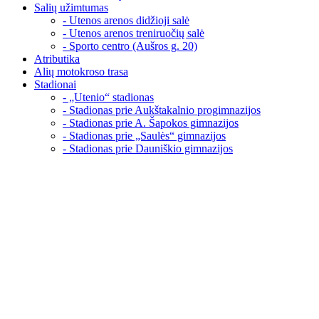
Salių užimtumas
- Utenos arenos didžioji salė
- Utenos arenos treniruočių salė
- Sporto centro (Aušros g. 20)
Atributika
Alių motokroso trasa
Stadionai
- „Utenio“ stadionas
- Stadionas prie Aukštakalnio progimnazijos
- Stadionas prie A. Šapokos gimnazijos
- Stadionas prie „Saulės“ gimnazijos
- Stadionas prie Dauniškio gimnazijos