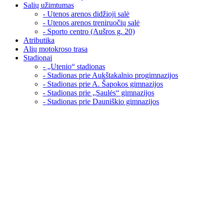
Salių užimtumas
- Utenos arenos didžioji salė
- Utenos arenos treniruočių salė
- Sporto centro (Aušros g. 20)
Atributika
Alių motokroso trasa
Stadionai
- „Utenio“ stadionas
- Stadionas prie Aukštakalnio progimnazijos
- Stadionas prie A. Šapokos gimnazijos
- Stadionas prie „Saulės“ gimnazijos
- Stadionas prie Dauniškio gimnazijos