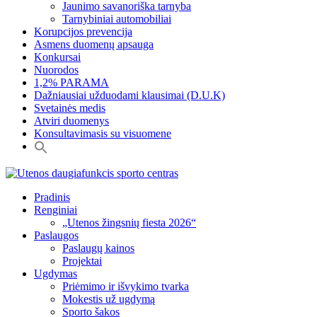
Jaunimo savanoriška tarnyba
Tarnybiniai automobiliai
Korupcijos prevencija
Asmens duomenų apsauga
Konkursai
Nuorodos
1,2% PARAMA
Dažniausiai užduodami klausimai (D.U.K)
Svetainės medis
Atviri duomenys
Konsultavimasis su visuomene
Pradinis
Renginiai
„Utenos žingsnių fiesta 2026“
Paslaugos
Paslaugų kainos
Projektai
Ugdymas
Priėmimo ir išvykimo tvarka
Mokestis už ugdymą
Sporto šakos