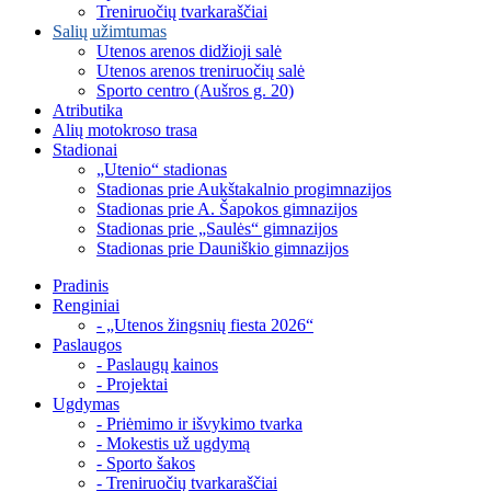
Treniruočių tvarkaraščiai
Salių užimtumas
Utenos arenos didžioji salė
Utenos arenos treniruočių salė
Sporto centro (Aušros g. 20)
Atributika
Alių motokroso trasa
Stadionai
„Utenio“ stadionas
Stadionas prie Aukštakalnio progimnazijos
Stadionas prie A. Šapokos gimnazijos
Stadionas prie „Saulės“ gimnazijos
Stadionas prie Dauniškio gimnazijos
Pradinis
Renginiai
- „Utenos žingsnių fiesta 2026“
Paslaugos
- Paslaugų kainos
- Projektai
Ugdymas
- Priėmimo ir išvykimo tvarka
- Mokestis už ugdymą
- Sporto šakos
- Treniruočių tvarkaraščiai