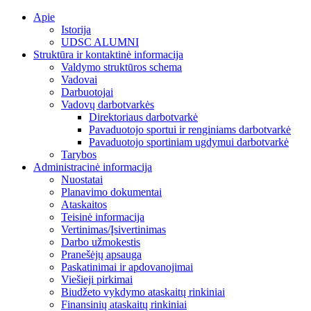
Apie
Istorija
UDSC ALUMNI
Struktūra ir kontaktinė informacija
Valdymo struktūros schema
Vadovai
Darbuotojai
Vadovų darbotvarkės
Direktoriaus darbotvarkė
Pavaduotojo sportui ir renginiams darbotvarkė
Pavaduotojo sportiniam ugdymui darbotvarkė
Tarybos
Administracinė informacija
Nuostatai
Planavimo dokumentai
Ataskaitos
Teisinė informacija
Vertinimas/Įsivertinimas
Darbo užmokestis
Pranešėjų apsauga
Paskatinimai ir apdovanojimai
Viešieji pirkimai
Biudžeto vykdymo ataskaitų rinkiniai
Finansinių ataskaitų rinkiniai