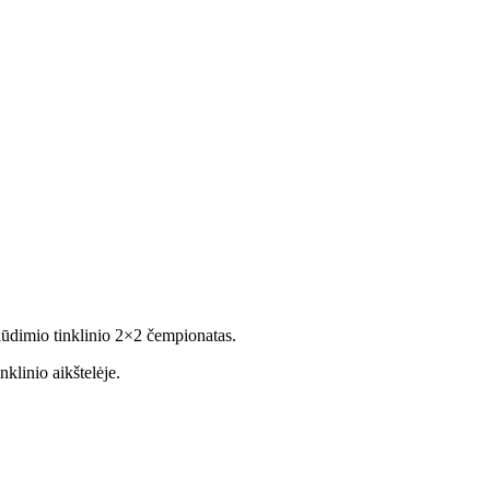
lūdimio tinklinio 2×2 čempionatas.
klinio aikštelėje.