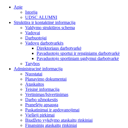
Skip
Apie
to
Istorija
content
UDSC ALUMNI
Struktūra ir kontaktinė informacija
Valdymo struktūros schema
Vadovai
Darbuotojai
Vadovų darbotvarkės
Direktoriaus darbotvarkė
Pavaduotojo sportui ir renginiams darbotvarkė
Pavaduotojo sportiniam ugdymui darbotvarkė
Tarybos
Administracinė informacija
Nuostatai
Planavimo dokumentai
Ataskaitos
Teisinė informacija
Vertinimas/Įsivertinimas
Darbo užmokestis
Pranešėjų apsauga
Paskatinimai ir apdovanojimai
Viešieji pirkimai
Biudžeto vykdymo ataskaitų rinkiniai
Finansinių ataskaitų rinkiniai