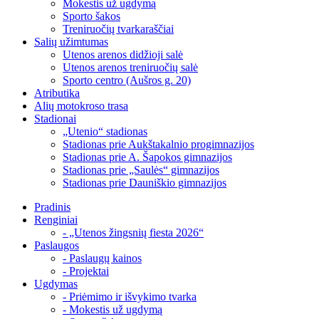
Mokestis už ugdymą
Sporto šakos
Treniruočių tvarkaraščiai
Salių užimtumas
Utenos arenos didžioji salė
Utenos arenos treniruočių salė
Sporto centro (Aušros g. 20)
Atributika
Alių motokroso trasa
Stadionai
„Utenio“ stadionas
Stadionas prie Aukštakalnio progimnazijos
Stadionas prie A. Šapokos gimnazijos
Stadionas prie „Saulės“ gimnazijos
Stadionas prie Dauniškio gimnazijos
Pradinis
Renginiai
- „Utenos žingsnių fiesta 2026“
Paslaugos
- Paslaugų kainos
- Projektai
Ugdymas
- Priėmimo ir išvykimo tvarka
- Mokestis už ugdymą