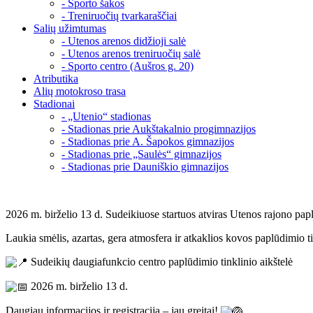
- Sporto šakos
- Treniruočių tvarkaraščiai
Salių užimtumas
- Utenos arenos didžioji salė
- Utenos arenos treniruočių salė
- Sporto centro (Aušros g. 20)
Atributika
Alių motokroso trasa
Stadionai
- „Utenio“ stadionas
- Stadionas prie Aukštakalnio progimnazijos
- Stadionas prie A. Šapokos gimnazijos
- Stadionas prie „Saulės“ gimnazijos
- Stadionas prie Dauniškio gimnazijos
2026 m. birželio 13 d. Sudeikiuose startuos atviras Utenos rajono pap
Laukia smėlis, azartas, gera atmosfera ir atkaklios kovos paplūdimio tin
Sudeikių daugiafunkcio centro paplūdimio tinklinio aikštelė
2026 m. birželio 13 d.
Daugiau informacijos ir registracija – jau greitai!