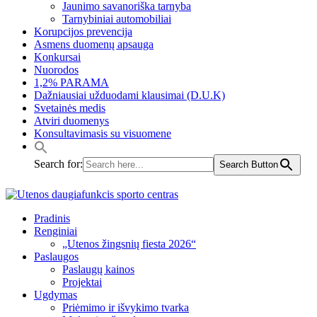
Jaunimo savanoriška tarnyba
Tarnybiniai automobiliai
Korupcijos prevencija
Asmens duomenų apsauga
Konkursai
Nuorodos
1,2% PARAMA
Dažniausiai užduodami klausimai (D.U.K)
Svetainės medis
Atviri duomenys
Konsultavimasis su visuomene
Search for:
Search Button
Pradinis
Renginiai
„Utenos žingsnių fiesta 2026“
Paslaugos
Paslaugų kainos
Projektai
Ugdymas
Priėmimo ir išvykimo tvarka