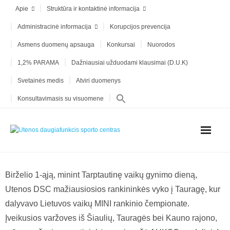
Apie
Struktūra ir kontaktinė informacija
Administracinė informacija
Korupcijos prevencija
Asmens duomenų apsauga
Konkursai
Nuorodos
1,2% PARAMA
Dažniausiai užduodami klausimai (D.U.K)
Svetainės medis
Atviri duomenys
Konsultavimasis su visuomene
Birželio 1-ąją, minint Tarptautinę vaikų gynimo dieną,
Utenos DSC mažiausiosios rankininkės vyko į Tauragę, kur
dalyvavo Lietuvos vaikų MINI rankinio čempionate.
Įveikusios varžoves iš Šiaulių, Tauragės bei Kauno rajono,