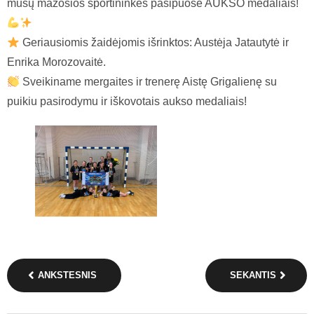
mūsų mažosios sportininkės pasipuošė AUKSO medaliais!
Geriausiomis žaidėjomis išrinktos: Austėja Jatautytė ir
Enrika Morozovaitė.
Sveikiname mergaites ir trenerę Aistę Grigalienę su
puikiu pasirodymu ir iškovotais aukso medaliais!
ANKSTESNIS
SEKANTIS