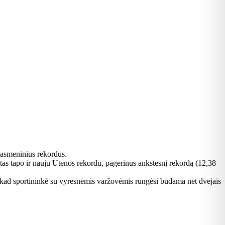
 asmeninius rekordus.
atas tapo ir nauju Utenos rekordu, pagerinus ankstesnį rekordą (12,38
 kad sportininkė su vyresnėmis varžovėmis rungėsi būdama net dvejais