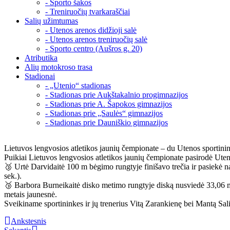
- Sporto šakos
- Treniruočių tvarkaraščiai
Salių užimtumas
- Utenos arenos didžioji salė
- Utenos arenos treniruočių salė
- Sporto centro (Aušros g. 20)
Atributika
Alių motokroso trasa
Stadionai
- „Utenio“ stadionas
- Stadionas prie Aukštakalnio progimnazijos
- Stadionas prie A. Šapokos gimnazijos
- Stadionas prie „Saulės“ gimnazijos
- Stadionas prie Dauniškio gimnazijos
Lietuvos lengvosios atletikos jaunių čempionate – du Utenos sportini
Puikiai Lietuvos lengvosios atletikos jaunių čempionate pasirodė Ute
🥉 Urtė Darvidaitė 100 m bėgimo rungtyje finišavo trečia ir pasiekė na
sek.).
🥉 Barbora Burneikaitė disko metimo rungtyje diską nusviedė 33,06 m
metais jaunesnė.
Sveikiname sportininkes ir jų trenerius Vitą Zarankienę bei Mantą Sal
Ankstesnis