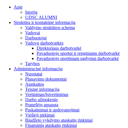
Skip
Apie
to
Istorija
content
UDSC ALUMNI
Struktūra ir kontaktinė informacija
Valdymo struktūros schema
Vadovai
Darbuotojai
Vadovų darbotvarkės
Direktoriaus darbotvarkė
Pavaduotojo sportui ir renginiams darbotvarkė
Pavaduotojo sportiniam ugdymui darbotvarkė
Tarybos
Administracinė informacija
Nuostatai
Planavimo dokumentai
Ataskaitos
Teisinė informacija
Vertinimas/Įsivertinimas
Darbo užmokestis
Pranešėjų apsauga
Paskatinimai ir apdovanojimai
Viešieji pirkimai
Biudžeto vykdymo ataskaitų rinkiniai
Finansinių ataskaitų rinkiniai