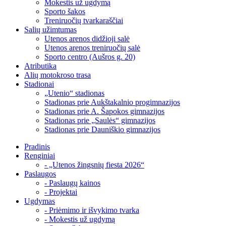
Mokestis už ugdymą
Sporto šakos
Treniruočių tvarkaraščiai
Salių užimtumas
Utenos arenos didžioji salė
Utenos arenos treniruočių salė
Sporto centro (Aušros g. 20)
Atributika
Alių motokroso trasa
Stadionai
„Utenio“ stadionas
Stadionas prie Aukštakalnio progimnazijos
Stadionas prie A. Šapokos gimnazijos
Stadionas prie „Saulės“ gimnazijos
Stadionas prie Dauniškio gimnazijos
Pradinis
Renginiai
- „Utenos žingsnių fiesta 2026“
Paslaugos
- Paslaugų kainos
- Projektai
Ugdymas
- Priėmimo ir išvykimo tvarka
- Mokestis už ugdymą