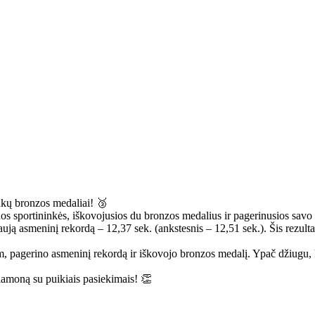
nkų bronzos medaliai! 🥉
nos sportininkės, iškovojusios du bronzos medalius ir pagerinusios savo
ują asmeninį rekordą – 12,37 sek. (ankstesnis – 12,51 sek.). Šis rezult
, pagerino asmeninį rekordą ir iškovojo bronzos medalį. Ypač džiugu,
iamoną su puikiais pasiekimais! 👏