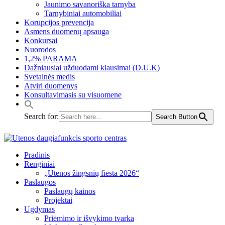
Jaunimo savanoriška tarnyba
Tarnybiniai automobiliai
Korupcijos prevencija
Asmens duomenų apsauga
Konkursai
Nuorodos
1,2% PARAMA
Dažniausiai užduodami klausimai (D.U.K)
Svetainės medis
Atviri duomenys
Konsultavimasis su visuomene
Search for:
Search Button
Pradinis
Renginiai
„Utenos žingsnių fiesta 2026“
Paslaugos
Paslaugų kainos
Projektai
Ugdymas
Priėmimo ir išvykimo tvarka