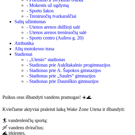
- Mokestis už ugdymą
- Sporto šakos
- Treniruočių tvarkaraščiai
Salių užimtumas
- Utenos arenos didžioji salė
- Utenos arenos treniruočių salė
- Sporto centro (Aušros g. 20)
Atributika
Alių motokroso trasa
Stadionai
- „Utenio“ stadionas
- Stadionas prie Aukštakalnio progimnazijos
- Stadionas prie A. Šapokos gimnazijos
- Stadionas prie „Saulės“ gimnazijos
- Stadionas prie Dauniškio gimnazijos
Puikus oras išbandyti vandens pramogas! ☀️🌊
Kviečiame aktyviai praleisti laiką Wake Zone Utena ir išbandyti:
🏄 vandenlenčių sportą;
🛶 vandens dviračius;
🌊 irklentes.