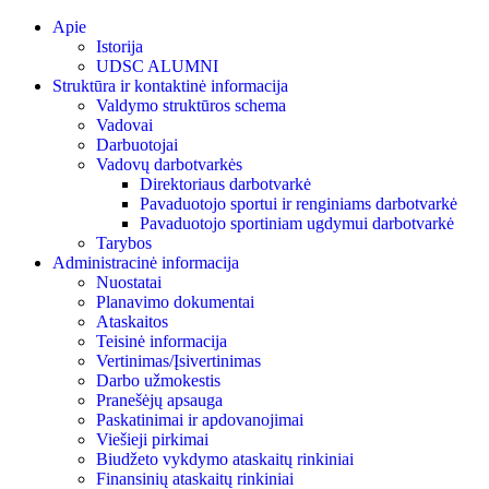
Skip
Apie
to
Istorija
content
UDSC ALUMNI
Struktūra ir kontaktinė informacija
Valdymo struktūros schema
Vadovai
Darbuotojai
Vadovų darbotvarkės
Direktoriaus darbotvarkė
Pavaduotojo sportui ir renginiams darbotvarkė
Pavaduotojo sportiniam ugdymui darbotvarkė
Tarybos
Administracinė informacija
Nuostatai
Planavimo dokumentai
Ataskaitos
Teisinė informacija
Vertinimas/Įsivertinimas
Darbo užmokestis
Pranešėjų apsauga
Paskatinimai ir apdovanojimai
Viešieji pirkimai
Biudžeto vykdymo ataskaitų rinkiniai
Finansinių ataskaitų rinkiniai