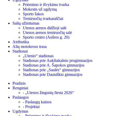
Priėmimo ir išvykimo tvarka
Mokestis už ugdymą
Sporto šakos
Treniruočių tvarkaraščiai
Salių užimtumas
Utenos arenos didžioji salė
Utenos arenos treniruočių salė
Sporto centro (Aušros g. 20)
Atributika
Alių motokroso trasa
Stadionai
„Utenio“ stadionas
Stadionas prie Aukštakalnio progimnazijos
Stadionas prie A. Šapokos gimnazijos
Stadionas prie „Saulės“ gimnazijos
Stadionas prie Dauniškio gimnazijos
Pradinis
Renginiai
- „Utenos žingsnių fiesta 2026“
Paslaugos
- Paslaugų kainos
- Projektai
Ugdymas
- Priėmimo ir išvykimo tvarka