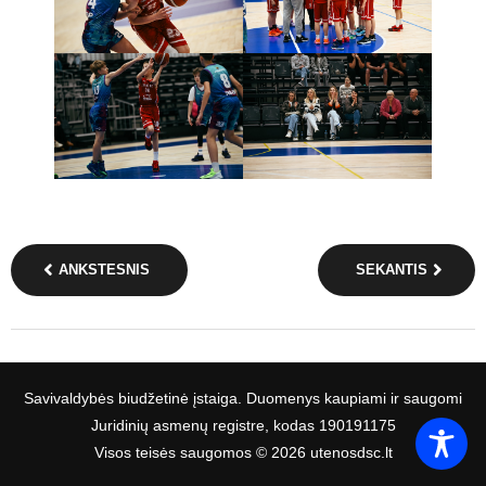
ANKSTESNIS
SEKANTIS
Savivaldybės biudžetinė įstaiga. Duomenys kaupiami ir saugomi
Juridinių asmenų registre, kodas 190191175
Visos teisės saugomos © 2026 utenosdsc.lt