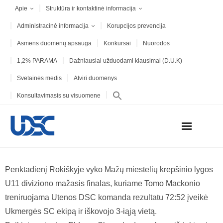
Apie
Struktūra ir kontaktinė informacija
Administracinė informacija
Korupcijos prevencija
Asmens duomenų apsauga
Konkursai
Nuorodos
1,2% PARAMA
Dažniausiai užduodami klausimai (D.U.K)
Svetainės medis
Atviri duomenys
Konsultavimasis su visuomene
Penktadienį Rokiškyje vyko Mažų miestelių krepšinio lygos
U11 diviziono mažasis finalas, kuriame Tomo Mackonio
treniruojama Utenos DSC komanda rezultatu 72:52 įveikė
Ukmergės SC ekipą ir iškovojo 3-iąją vietą.