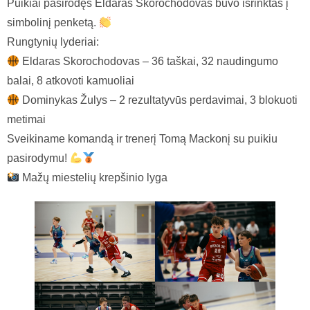
Puikiai pasirodęs Eldaras Skorochodovas buvo išrinktas į
simbolinį penketą.
Rungtynių lyderiai:
Eldaras Skorochodovas – 36 taškai, 32 naudingumo
balai, 8 atkovoti kamuoliai
Dominykas Žulys – 2 rezultatyvūs perdavimai, 3 blokuoti
metimai
Sveikiname komandą ir trenerį Tomą Mackonį su puikiu
pasirodymu!
Mažų miestelių krepšinio lyga