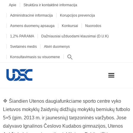
Apie
Struktūra ir kontaktinė informacija
Administracinė informacija
Korupcijos prevencija
Asmens duomenų apsauga
Konkursai
Nuorodos
1,2% PARAMA
Dažniausiai užduodami klausimai (D.U.K)
Svetainės medis
Atviri duomenys
Konsultavimasis su visuomene
🔷 Šiandien Utenos daugiafunkciame sporto centre vyko
Lietuvos mokyklų žaidynių didžiųjų mokyklų berniukų futbolo
5×5 (gim. 2013 m. ir jaunesnių) tarpzoninės varžybos. Jose
dalyvavo Ignalinos Česlovo Kudabos gimnazijos, Utenos