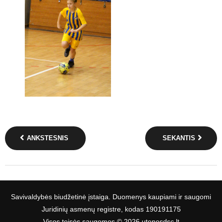
ANKSTESNIS
SEKANTIS
Savivaldybės biudžetinė įstaiga. Duomenys kaupiami ir saugomi
Juridinių asmenų registre, kodas 190191175
Visos teisės saugomos © 2026 utenosdsc.lt