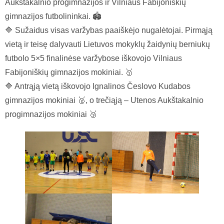
Aukštakalnio progimnazijos ir Vilniaus Fabijoniškių
gimnazijos futbolininkai. 🏟️
🔷 Sužaidus visas varžybas paaiškėjo nugalėtojai. Pirmąją
vietą ir teisę dalyvauti Lietuvos mokyklų žaidynių berniukų
futbolo 5×5 finalinėse varžybose iškovojo Vilniaus
Fabijoniškių gimnazijos mokiniai. 🥇
🔷 Antrąją vietą iškovojo Ignalinos Česlovo Kudabos
gimnazijos mokiniai 🥈, o trečiąją – Utenos Aukštakalnio
progimnazijos mokiniai 🥉