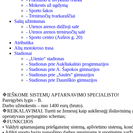
- Mokestis už ugdymą
- Sporto šakos
- Treniruočių tvarkaraščiai
Salių užimtumas
- Utenos arenos didžioji salė
- Utenos arenos treniruočių salė
- Sporto centro (Aušros g. 20)
Atributika
Alių motokroso trasa
Stadionai
- „Utenio“ stadionas
- Stadionas prie Aukštakalnio progimnazijos
- Stadionas prie A. Šapokos gimnazijos
- Stadionas prie „Saulės“ gimnazijos
- Stadionas prie Dauniškio gimnazijos
🔷IEŠKOME SISTEMŲ APTARNAVIMO SPECIALISTO!
Pareigybės lygis – B.
Darbo užmokestis – nuo 1400 eurų (bruto).
🔷REIKALAVIMAI. Turėti ne žemesnį kaip aukštesnįjį išsilavinimą ar s
operatyvaus perjungimo schemas;
🔷FUNKCIJOS
• Valdyti aptarnaujamą priešgaisrinę sistemą, apšvietimo sistemą, kon
• Atlikti sporto bazių paruošimo darbus renginiams ir sportinėms var