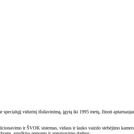
pecialųjį vidurinį išsilavinimą, įgytą iki 1995 metų, žinoti aptarnauja
dicionavimo ir ŠVOK sistemas, vidaus ir lauko vaizdo stebėjimo kameras
žyboms, smulkius remonto ir aptarnavimo darbus;