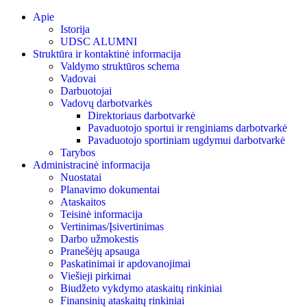
Skip
Apie
to
Istorija
content
UDSC ALUMNI
Struktūra ir kontaktinė informacija
Valdymo struktūros schema
Vadovai
Darbuotojai
Vadovų darbotvarkės
Direktoriaus darbotvarkė
Pavaduotojo sportui ir renginiams darbotvarkė
Pavaduotojo sportiniam ugdymui darbotvarkė
Tarybos
Administracinė informacija
Nuostatai
Planavimo dokumentai
Ataskaitos
Teisinė informacija
Vertinimas/Įsivertinimas
Darbo užmokestis
Pranešėjų apsauga
Paskatinimai ir apdovanojimai
Viešieji pirkimai
Biudžeto vykdymo ataskaitų rinkiniai
Finansinių ataskaitų rinkiniai