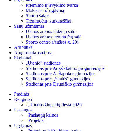
Priėmimo ir išvykimo tvarka
Mokestis už ugdymą
Sporto šakos
Treniruočių tvarkaraščiai
Salių užimtumas
Utenos arenos didžioji salė
Utenos arenos treniruočių salė
Sporto centro (Aušros g. 20)
Atributika
Alių motokroso trasa
Stadionai
„Utenio“ stadionas
Stadionas prie Aukštakalnio progimnazijos
Stadionas prie A. Šapokos gimnazijos
Stadionas prie „Saulės“ gimnazijos
Stadionas prie Dauniškio gimnazijos
Pradinis
Renginiai
- „Utenos žingsnių fiesta 2026“
Paslaugos
- Paslaugų kainos
- Projektai
Ugdymas
- Priėmimo ir išvykimo tvarka