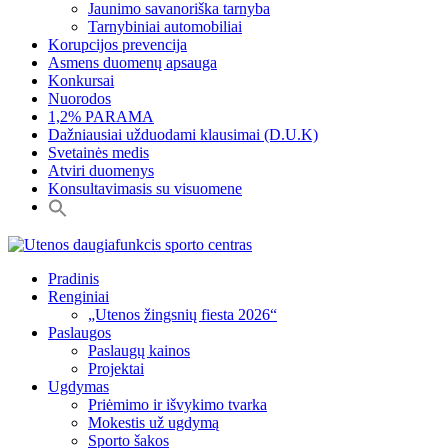
Jaunimo savanoriška tarnyba
Tarnybiniai automobiliai
Korupcijos prevencija
Asmens duomenų apsauga
Konkursai
Nuorodos
1,2% PARAMA
Dažniausiai užduodami klausimai (D.U.K)
Svetainės medis
Atviri duomenys
Konsultavimasis su visuomene
Pradinis
Renginiai
„Utenos žingsnių fiesta 2026“
Paslaugos
Paslaugų kainos
Projektai
Ugdymas
Priėmimo ir išvykimo tvarka
Mokestis už ugdymą
Sporto šakos