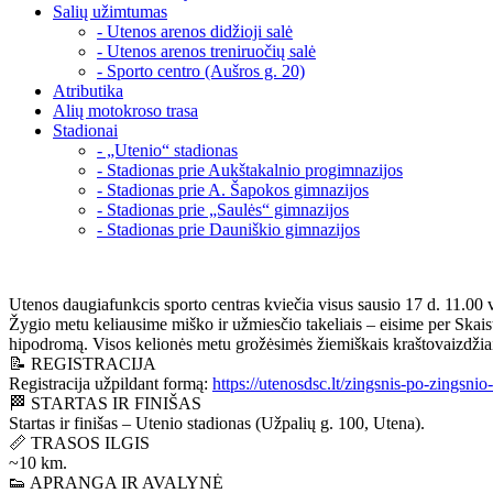
Salių užimtumas
- Utenos arenos didžioji salė
- Utenos arenos treniruočių salė
- Sporto centro (Aušros g. 20)
Atributika
Alių motokroso trasa
Stadionai
- „Utenio“ stadionas
- Stadionas prie Aukštakalnio progimnazijos
- Stadionas prie A. Šapokos gimnazijos
- Stadionas prie „Saulės“ gimnazijos
- Stadionas prie Dauniškio gimnazijos
Utenos daugiafunkcis sporto centras kviečia visus sausio 17 d. 11.00 
Žygio metu keliausime miško ir užmiesčio takeliais – eisime per Skais
hipodromą. Visos kelionės metu grožėsimės žiemiškais kraštovaizdžia
📝 REGISTRACIJA
Registracija užpildant formą:
https://utenosdsc.lt/zingsnis-po-zingsnio
🏁 STARTAS IR FINIŠAS
Startas ir finišas – Utenio stadionas (Užpalių g. 100, Utena).
📏 TRASOS ILGIS
~10 km.
👟 APRANGA IR AVALYNĖ