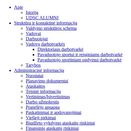
Apie
Istorija
UDSC ALUMNI
Struktūra ir kontaktinė informacija
Valdymo struktūros schema
Vadovai
Darbuotojai
Vadovų darbotvarkės
Direktoriaus darbotvarkė
Pavaduotojo sportui ir renginiams darbotvarkė
Pavaduotojo sportiniam ugdymui darbotvarkė
Tarybos
Administracinė informacija
Nuostatai
Planavimo dokumentai
Ataskaitos
Teisinė informacija
Vertinimas/Įsivertinimas
Darbo užmokestis
Pranešėjų apsauga
Paskatinimai ir apdovanojimai
Viešieji pirkimai
Biudžeto vykdymo ataskaitų rinkiniai
Finansinių ataskaitų rinkiniai