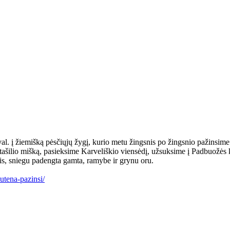
val. į žiemišką pėsčiųjų žygį, kurio metu žingsnis po žingsnio pažinsim
tašilio mišką, pasieksime Karveliškio viensėdį, užsuksime į Padbuožės 
is, sniegu padengta gamta, ramybe ir grynu oru.
-utena-pazinsi/