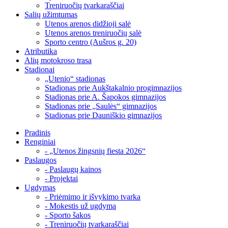
Treniruočių tvarkaraščiai
Salių užimtumas
Utenos arenos didžioji salė
Utenos arenos treniruočių salė
Sporto centro (Aušros g. 20)
Atributika
Alių motokroso trasa
Stadionai
„Utenio“ stadionas
Stadionas prie Aukštakalnio progimnazijos
Stadionas prie A. Šapokos gimnazijos
Stadionas prie „Saulės“ gimnazijos
Stadionas prie Dauniškio gimnazijos
Pradinis
Renginiai
- „Utenos žingsnių fiesta 2026“
Paslaugos
- Paslaugų kainos
- Projektai
Ugdymas
- Priėmimo ir išvykimo tvarka
- Mokestis už ugdymą
- Sporto šakos
- Treniruočių tvarkaraščiai