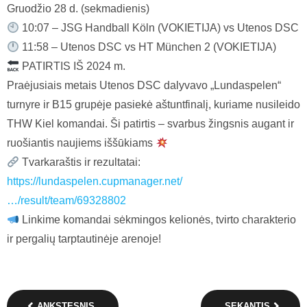
Gruodžio 28 d. (sekmadienis)
10:07 – JSG Handball Köln (VOKIETIJA) vs Utenos DSC
11:58 – Utenos DSC vs HT München 2 (VOKIETIJA)
PATIRTIS IŠ 2024 m.
Praėjusiais metais Utenos DSC dalyvavo „Lundaspelen“
turnyre ir B15 grupėje pasiekė aštuntfinalį, kuriame nusileido
THW Kiel komandai. Ši patirtis – svarbus žingsnis augant ir
ruošiantis naujiems iššūkiams
Tvarkaraštis ir rezultatai:
https://lundaspelen.cupmanager.net/
…/result/team/69328802
Linkime komandai sėkmingos kelionės, tvirto charakterio
ir pergalių tarptautinėje arenoje!
ANKSTESNIS
SEKANTIS