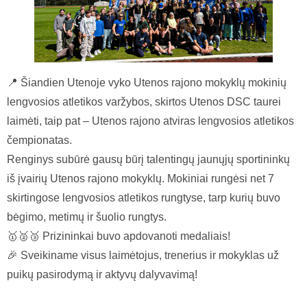
📍 Šiandien Utenoje vyko Utenos rajono mokyklų mokinių
lengvosios atletikos varžybos, skirtos Utenos DSC taurei
laimėti, taip pat – Utenos rajono atviras lengvosios atletikos
čempionatas.
Renginys subūrė gausų būrį talentingų jaunųjų sportininkų
iš įvairių Utenos rajono mokyklų. Mokiniai rungėsi net 7
skirtingose lengvosios atletikos rungtyse, tarp kurių buvo
bėgimo, metimų ir šuolio rungtys.
🥇🥈🥉 Prizininkai buvo apdovanoti medaliais!
🎉 Sveikiname visus laimėtojus, trenerius ir mokyklas už
puikų pasirodymą ir aktyvų dalyvavimą!