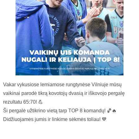
Vakar vykusiose lemiamose rungtynėse Vilniuje mūsų
vaikinai parodė tikrą kovotojų dvasią ir iškovojo pergalę
rezultatu 65:70! 💪
Ši pergalė užtikrino vietą tarp TOP 8 komandų! 🏀🔥
Didžiuojamės jumis ir linkime sėkmės toliau! 💙