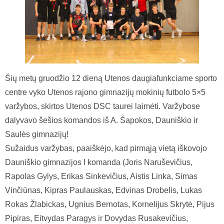
Šių metų gruodžio 12 dieną Utenos daugiafunkciame sporto
centre vyko Utenos rajono gimnazijų mokinių futbolo 5×5
varžybos, skirtos Utenos DSC taurei laimėti. Varžybose
dalyvavo šešios komandos iš A. Šapokos, Dauniškio ir
Saulės gimnazijų!
Sužaidus varžybas, paaiškėjo, kad pirmąją vietą iškovojo
Dauniškio gimnazijos I komanda (Joris Naruševičius,
Rapolas Gylys, Erikas Sinkevičius, Aistis Linka, Simas
Vinčiūnas, Kipras Paulauskas, Edvinas Drobelis, Lukas
Rokas Žlabickas, Ugnius Bernotas, Kornelijus Skrytė, Pijus
Pipiras, Eitvydas Paragys ir Dovydas Rusakevičius,