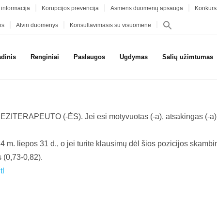
 informacija
Korupcijos prevencija
Asmens duomenų apsauga
Konkurs
is
Atviri duomenys
Konsultavimasis su visuomene
adinis
Renginiai
Paslaugos
Ugdymas
Salių užimtumas
ZITERAPEUTO (-ĖS). Jei esi motyvuotas (-a), atsakingas (-a) ir
 m. liepos 31 d., o jei turite klausimų dėl šios pozicijos skam
 (0,73-0,82).
tl