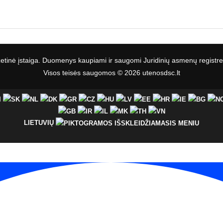
etinė įstaiga. Duomenys kaupiami ir saugomi Juridinių asmenų regist
Visos teisės saugomos © 2026 utenosdsc.lt
LIETUVIŲ