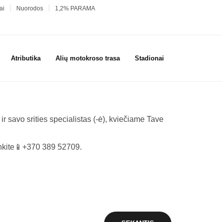
ai
Nuorodos
1,2% PARAMA
Atributika
Alių motokroso trasa
Stadionai
 savo srities specialistas (-ė), kviečiame Tave
binkite📱+370 389 52709.