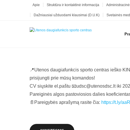
Apie
Struktūra ir kontaktinė informacija
Administracinė
Dažniausiai užduodami klausimai (D.U.K)
Svetainės med
Pr
📍Utenos daugiafunkcis sporto centras ieško KINE
prisijungti prie mūsų komandos!
CV siųskite el.paštu 📧udsc@utenosdsc.lt iki 2024
Pareiginės algos pastoviosios dalies koeficientas
📄Pareigybės aprašymą rasite čia:
https://t.ly/aaR