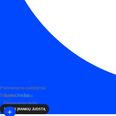
Prieinamumo nustatymai
Sukurta
OneTap
Turinio moduliai
Piktogramos dydis
SLĖPTI ĮRANKIŲ JUOSTĄ