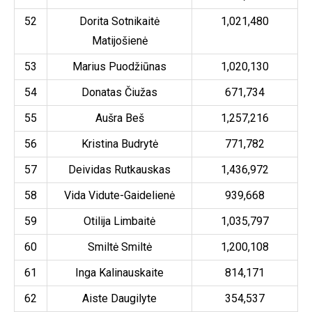
52
Dorita Sotnikaitė
1,021,480
Matijošienė
53
Marius Puodžiūnas
1,020,130
54
Donatas Čiužas
671,734
55
Aušra Beš
1,257,216
56
Kristina Budrytė
771,782
57
Deividas Rutkauskas
1,436,972
58
Vida Vidute-Gaidelienė
939,668
59
Otilija Limbaitė
1,035,797
60
Smiltė Smiltė
1,200,108
61
Inga Kalinauskaite
814,171
62
Aiste Daugilyte
354,537