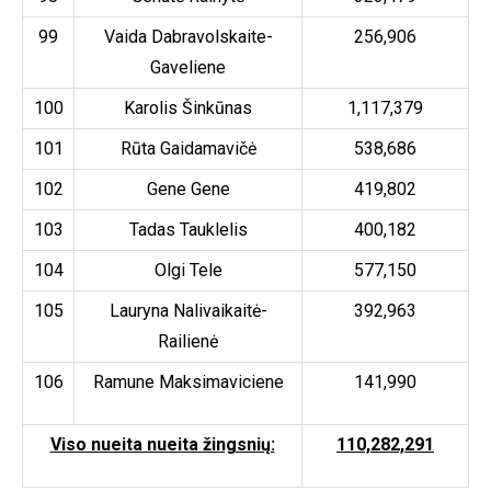
99
Vaida Dabravolskaite-
256,906
Gaveliene
100
Karolis Šinkūnas
1,117,379
101
Rūta Gaidamavičė
538,686
102
Gene Gene
419,802
103
Tadas Tauklelis
400,182
104
Olgi Tele
577,150
105
Lauryna Nalivaikaitė-
392,963
Railienė
106
Ramune Maksimaviciene
141,990
Viso nueita nueita žingsnių:
110,282,291