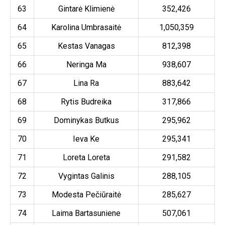
63
Gintarė Klimienė
352,426
64
Karolina Umbrasaitė
1,050,359
65
Kestas Vanagas
812,398
66
Neringa Ma
938,607
67
Lina Ra
883,642
68
Rytis Budreika
317,866
69
Dominykas Butkus
295,962
70
Ieva Ke
295,341
71
Loreta Loreta
291,582
72
Vygintas Galinis
288,105
73
Modesta Pečiūraitė
285,627
74
Laima Bartasuniene
507,061