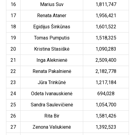
16
Marius Suv
1,811,747
17
Renata Ataner
1,956,421
18
Egidijus Šinkūnas
1,601,522
19
Tomas Pumputis
1,518,325
20
Kristina Stasiškė
1,090,283
21
Inga Aleknienė
2,509,400
22
Renata Pakalnienė
2,182,778
23
Jūra Trinkūnė
1,217,184
24
Odeta Ivanauskienė
694,028
25
Sandra Saulevičienė
1,054,700
26
Rita Bir
1,581,426
27
Zenona Valiukienė
1,392,523