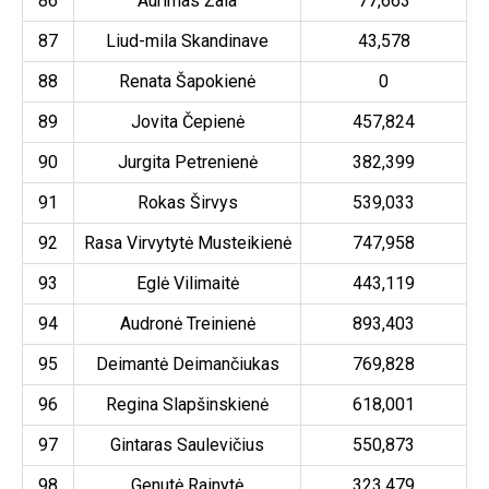
86
Aurimas Žala
77,663
87
Liud-mila Skandinave
43,578
88
Renata Šapokienė
0
89
Jovita Čepienė
457,824
90
Jurgita Petrenienė
382,399
91
Rokas Širvys
539,033
92
Rasa Virvytytė Musteikienė
747,958
93
Eglė Vilimaitė
443,119
94
Audronė Treinienė
893,403
95
Deimantė Deimančiukas
769,828
96
Regina Slapšinskienė
618,001
97
Gintaras Saulevičius
550,873
98
Genutė Rainytė
323,479