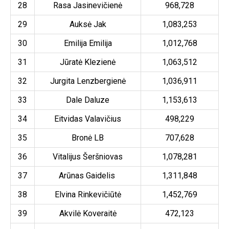
28
Rasa Jasinevičienė
968,728
29
Auksė Jak
1,083,253
30
Emilija Emilija
1,012,768
31
Jūratė Klezienė
1,063,512
32
Jurgita Lenzbergienė
1,036,911
33
Dale Daluze
1,153,613
34
Eitvidas Valavičius
498,229
35
Bronė LB
707,628
36
Vitalijus Šeršniovas
1,078,281
37
Arūnas Gaidelis
1,311,848
38
Elvina Rinkevičiūtė
1,452,769
39
Akvilė Koveraitė
472,123