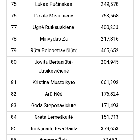
75
Lukas Pučinskas
249,578
76
Dovilė Misiūnienė
753,568
77
Ugnė Rutkauskiene
408,233
78
Minvydas Za
217,816
79
Rūta Belopetravičiūtė
465,652
80
Jovita Bertašiūtė-
204,945
Jasikevičienė
81
Kristina Musteikyte
661,392
82
Arū Nėė
176,824
83
Goda Steponaviciute
171,493
84
Greta Lemeškaitė
151,713
85
Trinkūnaitė Ieva Santa
379,653