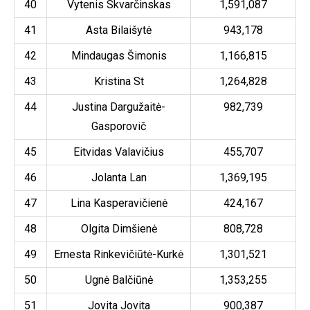
40
Vytenis Skvarčinskas
1,591,087
41
Asta Bilaišytė
943,178
42
Mindaugas Šimonis
1,166,815
43
Kristina St
1,264,828
44
Justina Dargužaitė-
982,739
Gasporovič
45
Eitvidas Valavičius
455,707
46
Jolanta Lan
1,369,195
47
Lina Kasperavičienė
424,167
48
Olgita Dimšienė
808,728
49
Ernesta Rinkevičiūtė-Kurkė
1,301,521
50
Ugnė Balčiūnė
1,353,255
51
Jovita Jovita
900,387