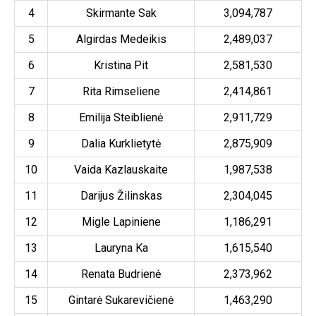
4
Skirmante Sak
3,094,787
5
Algirdas Medeikis
2,489,037
6
Kristina Pit
2,581,530
7
Rita Rimseliene
2,414,861
8
Emilija Steiblienė
2,911,729
9
Dalia Kurklietytė
2,875,909
10
Vaida Kazlauskaite
1,987,538
11
Darijus Žilinskas
2,304,045
12
Migle Lapiniene
1,186,291
13
Lauryna Ka
1,615,540
14
Renata Budrienė
2,373,962
15
Gintarė Sukarevičienė
1,463,290