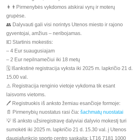
👩‍👨‍Pirmenybės vykdomos atskirai vyrų ir moterų
grupėse.
👥 Dalyvauti gali visi norintys Utenos miesto ir rajono
gyventojai, amžius – neribojamas.
💶 Startinis mokestis:
– 4 Eur suaugusiajam
– 2 Eur nepilnamečiui iki 18 metų
🗓 Išankstinė registracija vyksta iki 2025 m. lapkričio 21 d.
15.00 val.
⚠️ Registracija renginio vietoje vykdoma tik esant
laisvoms vietoms.
🖊 Registruokis iš anksto žemiau esančioje formoje:
📄 Pirmenybių nuostatus rasi čia:
šachmatų nuostatai
💡 Iš anksto užsiregistravę dalyviai dalyvio mokestį turi
sumokėti iki
2025 m. lapkričio 21 d. 15.30 val.
į Utenos
daugiafunkcio sporto centro sąskaitą:
LT16 7181 1000