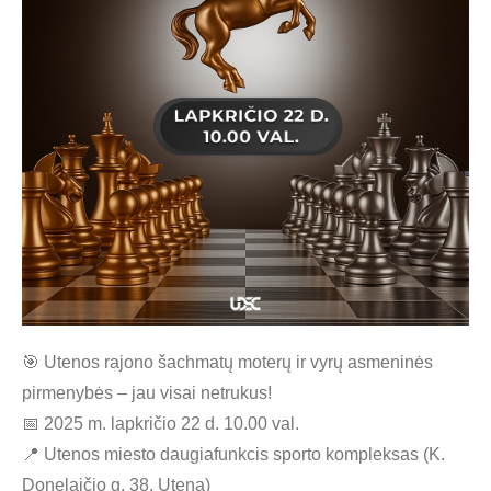
🎯 Utenos rajono šachmatų moterų ir vyrų asmeninės
pirmenybės – jau visai netrukus!
📅 2025 m. lapkričio 22 d. 10.00 val.
📍 Utenos miesto daugiafunkcis sporto kompleksas (K.
Donelaičio g. 38, Utena)