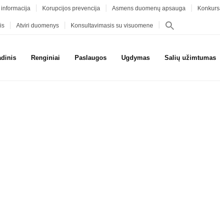
 informacija
Korupcijos prevencija
Asmens duomenų apsauga
Konkurs
is
Atviri duomenys
Konsultavimasis su visuomene
adinis
Renginiai
Paslaugos
Ugdymas
Salių užimtumas