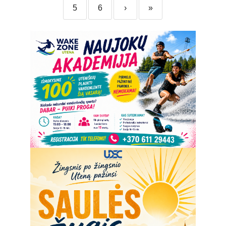
5
6
›
»