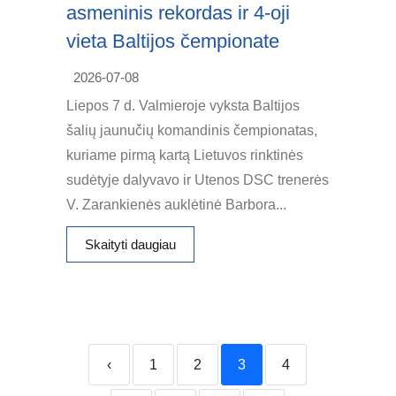
asmeninis rekordas ir 4-oji
vieta Baltijos čempionate
2026-07-08
Liepos 7 d. Valmieroje vyksta Baltijos
šalių jaunučių komandinis čempionatas,
kuriame pirmą kartą Lietuvos rinktinės
sudėtyje dalyvavo ir Utenos DSC trenerės
V. Zarankienės auklėtinė Barbora...
Skaityti daugiau
‹
1
2
3
4