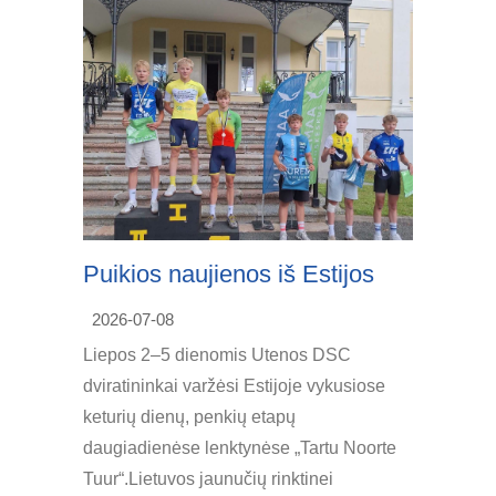
Puikios naujienos iš Estijos
2026-07-08
Liepos 2–5 dienomis Utenos DSC
dviratininkai varžėsi Estijoje vykusiose
keturių dienų, penkių etapų
daugiadienėse lenktynėse „Tartu Noorte
Tuur“.Lietuvos jaunučių rinktinei