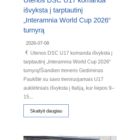
Utenos DSC U17 komanda
išvyksta į tarptautinį
„Interamnia World Cup 2026“
turnyrą
2026-07-08
Utenos DSC U17 komanda išvyksta į
tarptautinį „Interamnia World Cup 2026“
turnyrą!Šiandien treneris Gediminas
Paukštė su savo treniruojamais U17
auklėtiniais išvyksta į Italiją, kur liepos 9–
15...
Skaityti daugiau