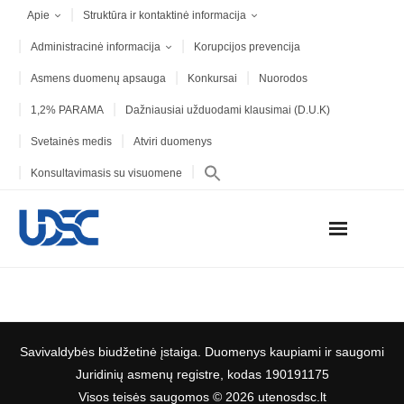
Apie
Struktūra ir kontaktinė informacija
Administracinė informacija
Korupcijos prevencija
Asmens duomenų apsauga
Konkursai
Nuorodos
1,2% PARAMA
Dažniausiai užduodami klausimai (D.U.K)
Svetainės medis
Atviri duomenys
Konsultavimasis su visuomene
Savivaldybės biudžetinė įstaiga. Duomenys kaupiami ir saugomi
Juridinių asmenų registre, kodas 190191175
Visos teisės saugomos © 2026 utenosdsc.lt