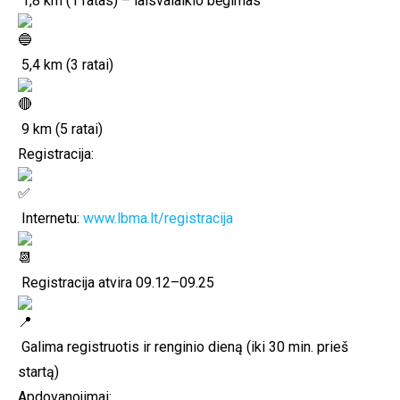
1,8 km (1 ratas) – laisvalaikio bėgimas
5,4 km (3 ratai)
9 km (5 ratai)
Registracija:
Internetu:
www.lbma.lt/registracija
Registracija atvira 09.12–09.25
Galima registruotis ir renginio dieną (iki 30 min. prieš
startą)
Apdovanojimai: