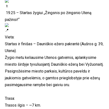
19.25 – Startas žygiui „Žingsnis po žingsnio Uteną
pažinsi!“
Vieta:
Startas ir finišas – Dauniškio ežero pakrantė (Aušros g. 39,
Utena).
Žygio metu keliausime Utenos gatvėmis, aplankysime
miesto širdyje tyvuliuojantį Dauniškio ežerą bei Vyžuonaitį.
Pasigrožėsime miesto parkais, kultūros paveldu ir
jaukiomis gatvelėmis, o gamtos prieglobstyje prie ežerų
pasimėgausime ramybe bei gaiviu oru.
Trasa:
Trasos ilgis – ~7 km.