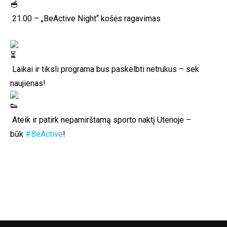
21.00 – „BeActive Night“ košės ragavimas
Laikai ir tiksli programa bus paskelbti netrukus – sek
naujienas!
Ateik ir patirk nepamirštamą sporto naktį Utenoje –
būk
#BeActive
!